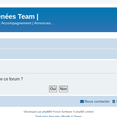
nées Team |
| Accompagnement | Annonces...
de ce forum ?
Nous contacter
Développé par
phpBB
® Forum Software © phpBB Limited
Traduction française officielle
©
Qiaeru