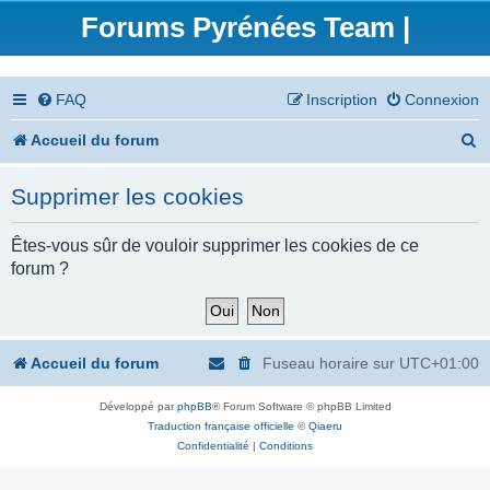
Forums Pyrénées Team |
FAQ
Inscription
Connexion
R
Accueil du forum
e
Supprimer les cookies
c
h
Êtes-vous sûr de vouloir supprimer les cookies de ce
forum ?
e
r
c
Accueil du forum
Fuseau horaire sur
UTC+01:00
h
Développé par
phpBB
® Forum Software © phpBB Limited
e
Traduction française officielle
©
Qiaeru
r
Confidentialité
|
Conditions