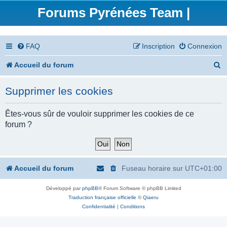
Forums Pyrénées Team |
FAQ
Inscription
Connexion
R
Accueil du forum
e
Supprimer les cookies
c
h
Êtes-vous sûr de vouloir supprimer les cookies de ce
forum ?
e
r
c
Accueil du forum
Fuseau horaire sur
UTC+01:00
h
Développé par
phpBB
® Forum Software © phpBB Limited
e
Traduction française officielle
©
Qiaeru
r
Confidentialité
|
Conditions