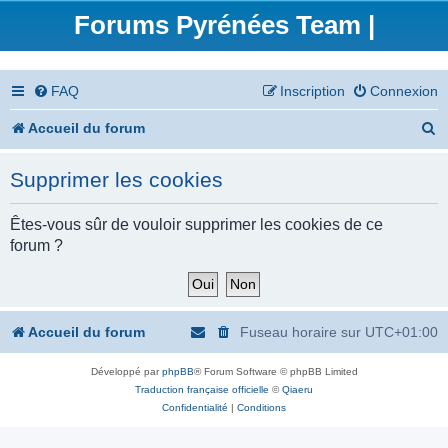
Forums Pyrénées Team |
FAQ
Inscription
Connexion
R
Accueil du forum
e
Supprimer les cookies
c
h
Êtes-vous sûr de vouloir supprimer les cookies de ce
forum ?
e
r
c
Accueil du forum
Fuseau horaire sur
UTC+01:00
h
Développé par
phpBB
® Forum Software © phpBB Limited
e
Traduction française officielle
©
Qiaeru
r
Confidentialité
|
Conditions