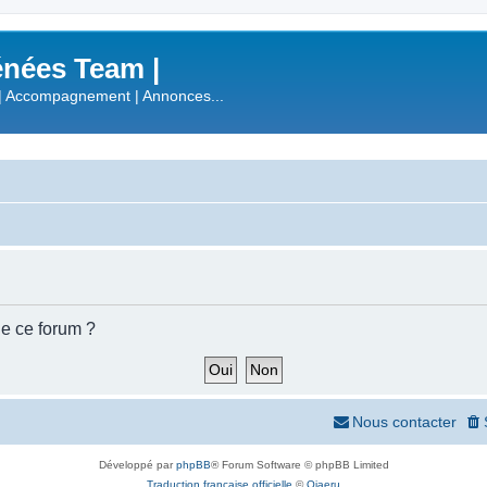
nées Team |
| Accompagnement | Annonces...
de ce forum ?
Nous contacter
Développé par
phpBB
® Forum Software © phpBB Limited
Traduction française officielle
©
Qiaeru