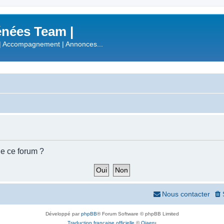
nées Team |
| Accompagnement | Annonces...
de ce forum ?
Nous contacter
Développé par
phpBB
® Forum Software © phpBB Limited
Traduction française officielle
©
Qiaeru