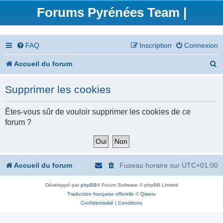
Forums Pyrénées Team |
FAQ
Inscription
Connexion
R
Accueil du forum
e
Supprimer les cookies
c
h
Êtes-vous sûr de vouloir supprimer les cookies de ce
forum ?
e
r
c
Accueil du forum
Fuseau horaire sur
UTC+01:00
h
Développé par
phpBB
® Forum Software © phpBB Limited
e
Traduction française officielle
©
Qiaeru
r
Confidentialité
|
Conditions