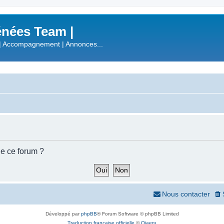
nées Team |
| Accompagnement | Annonces...
de ce forum ?
Nous contacter
Développé par
phpBB
® Forum Software © phpBB Limited
Traduction française officielle
©
Qiaeru