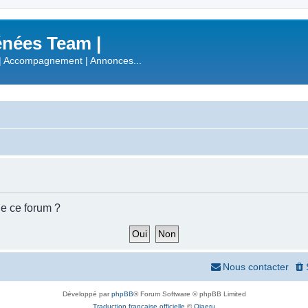
nées Team |
| Accompagnement | Annonces...
de ce forum ?
Nous contacter
Développé par
phpBB
® Forum Software © phpBB Limited
Traduction française officielle
©
Qiaeru