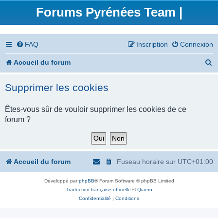
Forums Pyrénées Team |
FAQ
Inscription
Connexion
R
Accueil du forum
e
Supprimer les cookies
c
h
Êtes-vous sûr de vouloir supprimer les cookies de ce
forum ?
e
r
c
Accueil du forum
Fuseau horaire sur
UTC+01:00
h
Développé par
phpBB
® Forum Software © phpBB Limited
e
Traduction française officielle
©
Qiaeru
r
Confidentialité
|
Conditions