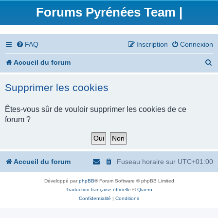
Forums Pyrénées Team |
FAQ
Inscription
Connexion
R
Accueil du forum
e
Supprimer les cookies
c
h
Êtes-vous sûr de vouloir supprimer les cookies de ce
forum ?
e
r
c
Accueil du forum
Fuseau horaire sur
UTC+01:00
h
Développé par
phpBB
® Forum Software © phpBB Limited
e
Traduction française officielle
©
Qiaeru
r
Confidentialité
|
Conditions