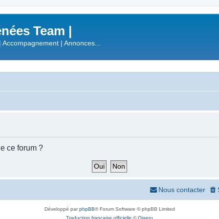
nées Team |
| Accompagnement | Annonces...
de ce forum ?
Nous contacter
Développé par
phpBB
® Forum Software © phpBB Limited
Traduction française officielle
©
Qiaeru