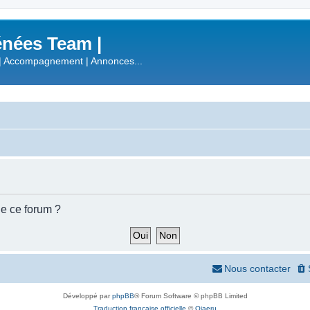
nées Team |
| Accompagnement | Annonces...
de ce forum ?
Nous contacter
Développé par
phpBB
® Forum Software © phpBB Limited
Traduction française officielle
©
Qiaeru