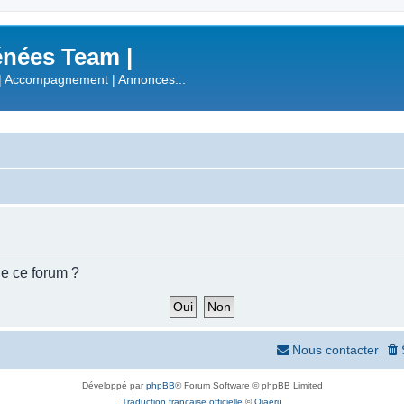
nées Team |
| Accompagnement | Annonces...
de ce forum ?
Nous contacter
Développé par
phpBB
® Forum Software © phpBB Limited
Traduction française officielle
©
Qiaeru