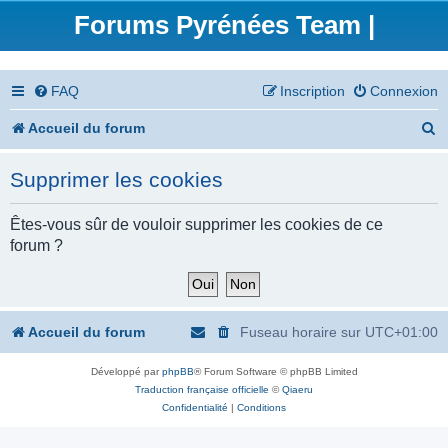
Forums Pyrénées Team |
FAQ
Inscription
Connexion
R
Accueil du forum
e
Supprimer les cookies
c
h
Êtes-vous sûr de vouloir supprimer les cookies de ce
forum ?
e
r
c
Accueil du forum
Fuseau horaire sur
UTC+01:00
h
Développé par
phpBB
® Forum Software © phpBB Limited
e
Traduction française officielle
©
Qiaeru
r
Confidentialité
|
Conditions