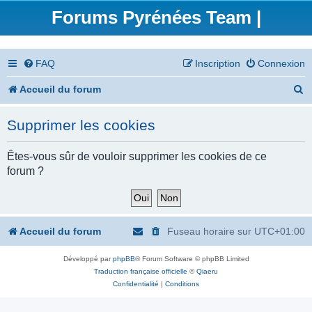
Forums Pyrénées Team |
FAQ
Inscription
Connexion
R
Accueil du forum
e
Supprimer les cookies
c
h
Êtes-vous sûr de vouloir supprimer les cookies de ce
forum ?
e
r
c
Accueil du forum
Fuseau horaire sur
UTC+01:00
h
Développé par
phpBB
® Forum Software © phpBB Limited
e
Traduction française officielle
©
Qiaeru
r
Confidentialité
|
Conditions