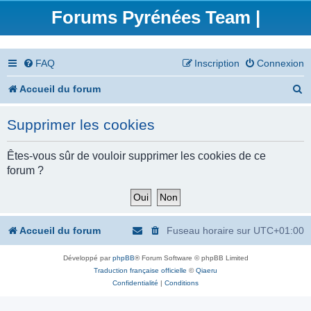
Forums Pyrénées Team |
FAQ
Inscription
Connexion
R
Accueil du forum
e
Supprimer les cookies
c
h
Êtes-vous sûr de vouloir supprimer les cookies de ce
forum ?
e
r
c
Accueil du forum
Fuseau horaire sur
UTC+01:00
h
Développé par
phpBB
® Forum Software © phpBB Limited
e
Traduction française officielle
©
Qiaeru
r
Confidentialité
|
Conditions