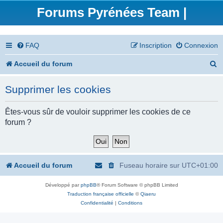
Forums Pyrénées Team |
FAQ
Inscription
Connexion
R
Accueil du forum
e
Supprimer les cookies
c
h
Êtes-vous sûr de vouloir supprimer les cookies de ce
forum ?
e
r
c
Accueil du forum
Fuseau horaire sur
UTC+01:00
h
Développé par
phpBB
® Forum Software © phpBB Limited
e
Traduction française officielle
©
Qiaeru
r
Confidentialité
|
Conditions