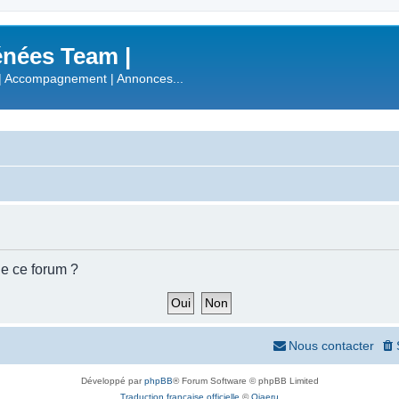
nées Team |
| Accompagnement | Annonces...
de ce forum ?
Nous contacter
Développé par
phpBB
® Forum Software © phpBB Limited
Traduction française officielle
©
Qiaeru