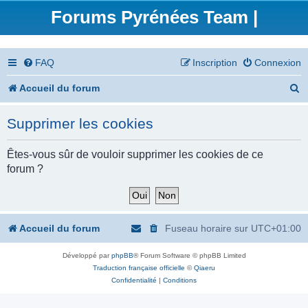
Forums Pyrénées Team |
FAQ
Inscription
Connexion
R
Accueil du forum
e
Supprimer les cookies
c
h
Êtes-vous sûr de vouloir supprimer les cookies de ce
forum ?
e
r
c
Accueil du forum
Fuseau horaire sur
UTC+01:00
h
Développé par
phpBB
® Forum Software © phpBB Limited
e
Traduction française officielle
©
Qiaeru
r
Confidentialité
|
Conditions