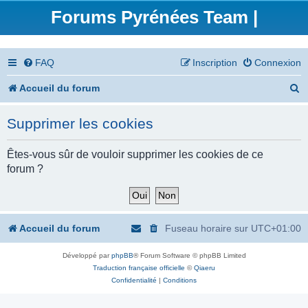
Forums Pyrénées Team |
FAQ
Inscription
Connexion
R
Accueil du forum
e
Supprimer les cookies
c
h
Êtes-vous sûr de vouloir supprimer les cookies de ce
forum ?
e
r
c
Accueil du forum
Fuseau horaire sur
UTC+01:00
h
Développé par
phpBB
® Forum Software © phpBB Limited
e
Traduction française officielle
©
Qiaeru
r
Confidentialité
|
Conditions