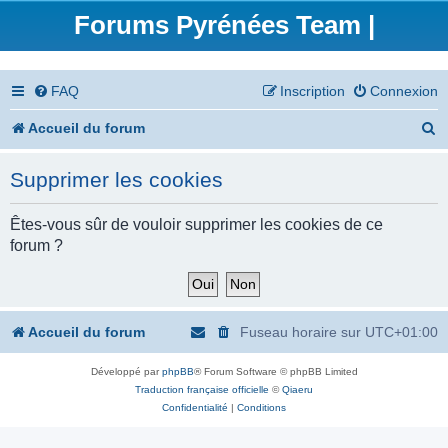
Forums Pyrénées Team |
FAQ
Inscription
Connexion
R
Accueil du forum
e
Supprimer les cookies
c
h
Êtes-vous sûr de vouloir supprimer les cookies de ce
forum ?
e
r
c
Accueil du forum
Fuseau horaire sur
UTC+01:00
h
Développé par
phpBB
® Forum Software © phpBB Limited
e
Traduction française officielle
©
Qiaeru
r
Confidentialité
|
Conditions