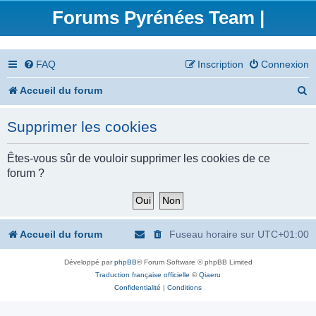
Forums Pyrénées Team |
FAQ
Inscription
Connexion
R
Accueil du forum
e
Supprimer les cookies
c
h
Êtes-vous sûr de vouloir supprimer les cookies de ce
forum ?
e
r
c
Accueil du forum
Fuseau horaire sur
UTC+01:00
h
Développé par
phpBB
® Forum Software © phpBB Limited
e
Traduction française officielle
©
Qiaeru
r
Confidentialité
|
Conditions