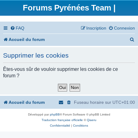
Forums Pyrénées Team |
FAQ
Inscription
Connexion
R
Accueil du forum
e
Supprimer les cookies
c
h
Êtes-vous sûr de vouloir supprimer les cookies de ce
forum ?
e
r
c
Accueil du forum
Fuseau horaire sur
UTC+01:00
h
Développé par
phpBB
® Forum Software © phpBB Limited
e
Traduction française officielle
©
Qiaeru
r
Confidentialité
|
Conditions