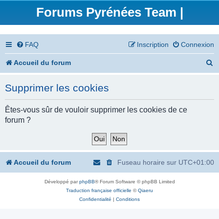
Forums Pyrénées Team |
FAQ
Inscription
Connexion
R
Accueil du forum
e
Supprimer les cookies
c
h
Êtes-vous sûr de vouloir supprimer les cookies de ce
forum ?
e
r
c
Accueil du forum
Fuseau horaire sur
UTC+01:00
h
Développé par
phpBB
® Forum Software © phpBB Limited
e
Traduction française officielle
©
Qiaeru
r
Confidentialité
|
Conditions