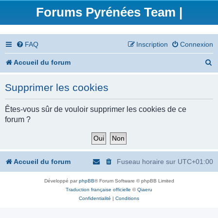
Forums Pyrénées Team |
FAQ
Inscription
Connexion
R
Accueil du forum
e
Supprimer les cookies
c
h
Êtes-vous sûr de vouloir supprimer les cookies de ce
forum ?
e
r
c
Accueil du forum
Fuseau horaire sur
UTC+01:00
h
Développé par
phpBB
® Forum Software © phpBB Limited
e
Traduction française officielle
©
Qiaeru
r
Confidentialité
|
Conditions