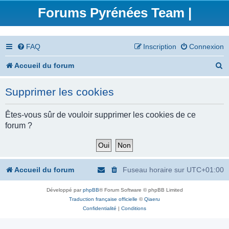
Forums Pyrénées Team |
FAQ
Inscription
Connexion
R
Accueil du forum
e
Supprimer les cookies
c
h
Êtes-vous sûr de vouloir supprimer les cookies de ce
forum ?
e
r
c
Accueil du forum
Fuseau horaire sur
UTC+01:00
h
Développé par
phpBB
® Forum Software © phpBB Limited
e
Traduction française officielle
©
Qiaeru
r
Confidentialité
|
Conditions