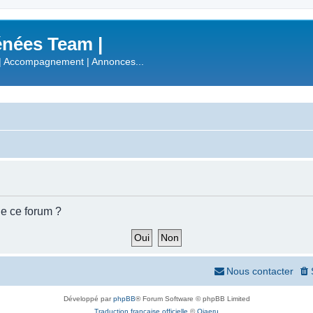
nées Team |
| Accompagnement | Annonces...
de ce forum ?
Nous contacter
Développé par
phpBB
® Forum Software © phpBB Limited
Traduction française officielle
©
Qiaeru