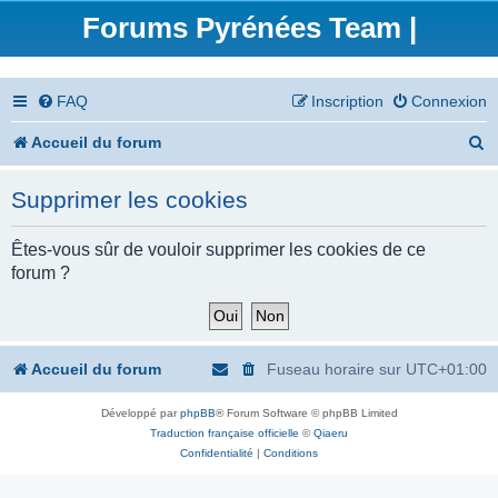
Forums Pyrénées Team |
FAQ
Inscription
Connexion
R
Accueil du forum
e
Supprimer les cookies
c
h
Êtes-vous sûr de vouloir supprimer les cookies de ce
forum ?
e
r
c
Accueil du forum
Fuseau horaire sur
UTC+01:00
h
Développé par
phpBB
® Forum Software © phpBB Limited
e
Traduction française officielle
©
Qiaeru
r
Confidentialité
|
Conditions