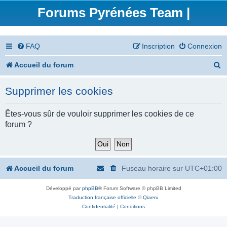
Forums Pyrénées Team |
FAQ
Inscription
Connexion
R
Accueil du forum
e
Supprimer les cookies
c
h
Êtes-vous sûr de vouloir supprimer les cookies de ce
forum ?
e
r
c
Accueil du forum
Fuseau horaire sur
UTC+01:00
h
Développé par
phpBB
® Forum Software © phpBB Limited
e
Traduction française officielle
©
Qiaeru
r
Confidentialité
|
Conditions