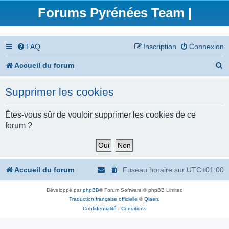
Forums Pyrénées Team |
FAQ
Inscription
Connexion
R
Accueil du forum
e
Supprimer les cookies
c
h
Êtes-vous sûr de vouloir supprimer les cookies de ce
forum ?
e
r
c
Accueil du forum
Fuseau horaire sur
UTC+01:00
h
Développé par
phpBB
® Forum Software © phpBB Limited
e
Traduction française officielle
©
Qiaeru
r
Confidentialité
|
Conditions