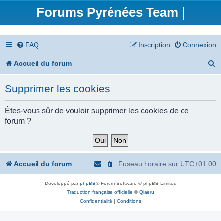
Forums Pyrénées Team |
FAQ
Inscription
Connexion
R
Accueil du forum
e
Supprimer les cookies
c
h
Êtes-vous sûr de vouloir supprimer les cookies de ce
forum ?
e
r
c
Accueil du forum
Fuseau horaire sur
UTC+01:00
h
Développé par
phpBB
® Forum Software © phpBB Limited
e
Traduction française officielle
©
Qiaeru
r
Confidentialité
|
Conditions