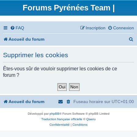
Forums Pyrénées Team |
FAQ
Inscription
Connexion
R
Accueil du forum
e
Supprimer les cookies
c
h
Êtes-vous sûr de vouloir supprimer les cookies de ce
forum ?
e
r
c
Accueil du forum
Fuseau horaire sur
UTC+01:00
h
Développé par
phpBB
® Forum Software © phpBB Limited
e
Traduction française officielle
©
Qiaeru
r
Confidentialité
|
Conditions