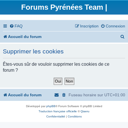
Forums Pyrénées Team |
FAQ
Inscription
Connexion
R
Accueil du forum
e
Supprimer les cookies
c
h
Êtes-vous sûr de vouloir supprimer les cookies de ce
forum ?
e
r
c
Accueil du forum
Fuseau horaire sur
UTC+01:00
h
Développé par
phpBB
® Forum Software © phpBB Limited
e
Traduction française officielle
©
Qiaeru
r
Confidentialité
|
Conditions