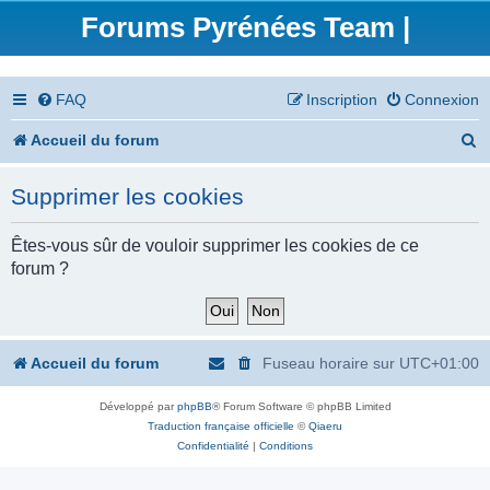
Forums Pyrénées Team |
FAQ
Inscription
Connexion
R
Accueil du forum
e
Supprimer les cookies
c
h
Êtes-vous sûr de vouloir supprimer les cookies de ce
forum ?
e
r
c
Accueil du forum
Fuseau horaire sur
UTC+01:00
h
Développé par
phpBB
® Forum Software © phpBB Limited
e
Traduction française officielle
©
Qiaeru
r
Confidentialité
|
Conditions