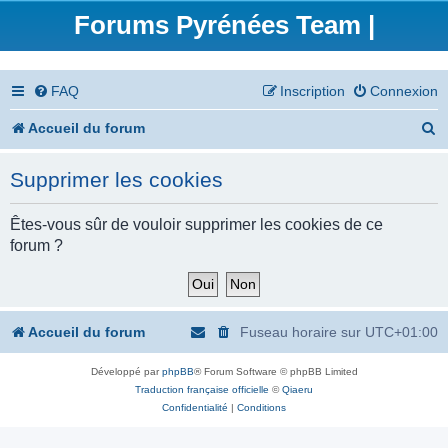
Forums Pyrénées Team |
FAQ
Inscription
Connexion
R
Accueil du forum
e
Supprimer les cookies
c
h
Êtes-vous sûr de vouloir supprimer les cookies de ce
forum ?
e
r
c
Accueil du forum
Fuseau horaire sur
UTC+01:00
h
Développé par
phpBB
® Forum Software © phpBB Limited
e
Traduction française officielle
©
Qiaeru
r
Confidentialité
|
Conditions