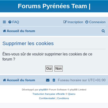
Forums Pyrénées Team |
FAQ
Inscription
Connexion
R
Accueil du forum
e
Supprimer les cookies
c
h
Êtes-vous sûr de vouloir supprimer les cookies de ce
forum ?
e
r
c
Accueil du forum
Fuseau horaire sur
UTC+01:00
h
Développé par
phpBB
® Forum Software © phpBB Limited
e
Traduction française officielle
©
Qiaeru
r
Confidentialité
|
Conditions