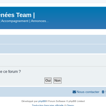
nées Team |
| Accompagnement | Annonces...
de ce forum ?
Nous contacter
Développé par
phpBB
® Forum Software © phpBB Limited
Traduction française officielle
©
Qiaeru