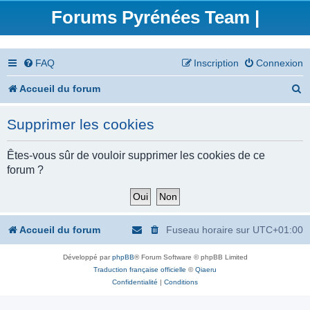
Forums Pyrénées Team |
FAQ
Inscription
Connexion
R
Accueil du forum
e
Supprimer les cookies
c
h
Êtes-vous sûr de vouloir supprimer les cookies de ce
forum ?
e
r
c
Accueil du forum
Fuseau horaire sur
UTC+01:00
h
Développé par
phpBB
® Forum Software © phpBB Limited
e
Traduction française officielle
©
Qiaeru
r
Confidentialité
|
Conditions