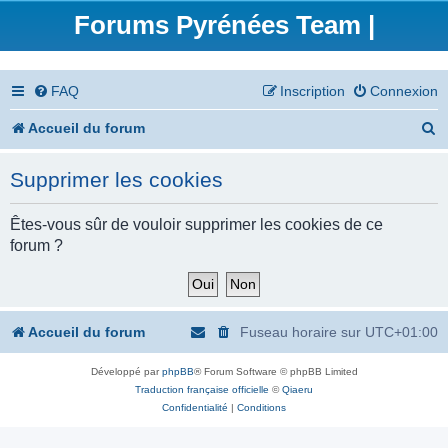
Forums Pyrénées Team |
FAQ
Inscription
Connexion
R
Accueil du forum
e
Supprimer les cookies
c
h
Êtes-vous sûr de vouloir supprimer les cookies de ce
forum ?
e
r
c
Accueil du forum
Fuseau horaire sur
UTC+01:00
h
Développé par
phpBB
® Forum Software © phpBB Limited
e
Traduction française officielle
©
Qiaeru
r
Confidentialité
|
Conditions