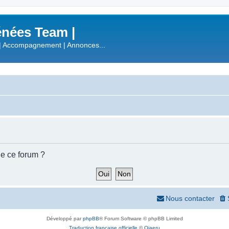
nées Team |
| Accompagnement | Annonces...
de ce forum ?
Nous contacter
Développé par
phpBB
® Forum Software © phpBB Limited
Traduction française officielle
©
Qiaeru