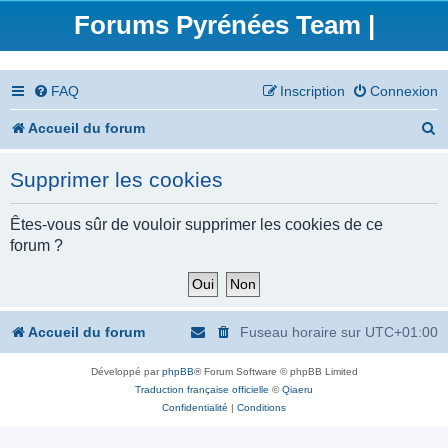
Forums Pyrénées Team |
FAQ
Inscription
Connexion
R
Accueil du forum
e
Supprimer les cookies
c
h
Êtes-vous sûr de vouloir supprimer les cookies de ce
forum ?
e
r
c
Accueil du forum
Fuseau horaire sur
UTC+01:00
h
Développé par
phpBB
® Forum Software © phpBB Limited
e
Traduction française officielle
©
Qiaeru
r
Confidentialité
|
Conditions