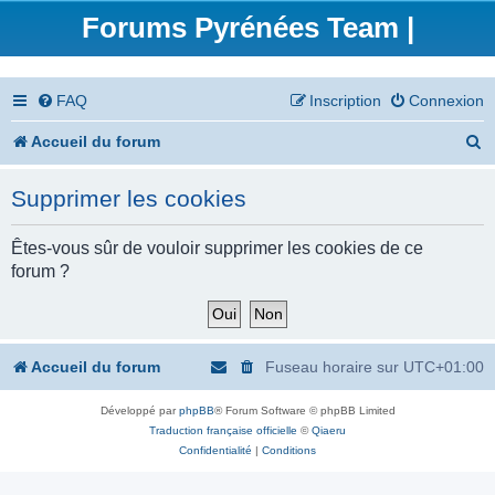
Forums Pyrénées Team |
FAQ
Inscription
Connexion
R
Accueil du forum
e
Supprimer les cookies
c
h
Êtes-vous sûr de vouloir supprimer les cookies de ce
forum ?
e
r
c
Accueil du forum
Fuseau horaire sur
UTC+01:00
h
Développé par
phpBB
® Forum Software © phpBB Limited
e
Traduction française officielle
©
Qiaeru
r
Confidentialité
|
Conditions