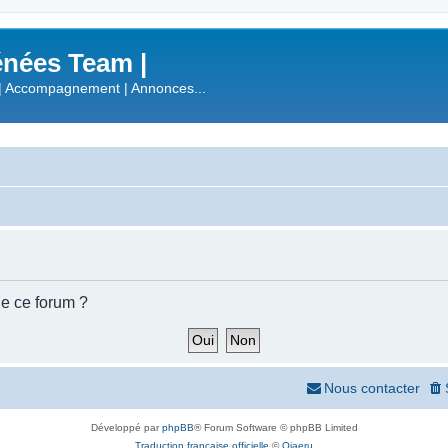
nées Team |
| Accompagnement | Annonces...
de ce forum ?
Nous contacter
Développé par
phpBB
® Forum Software © phpBB Limited
Traduction française officielle
©
Qiaeru