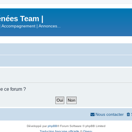
nées Team |
| Accompagnement | Annonces...
de ce forum ?
Nous contacter
Développé par
phpBB
® Forum Software © phpBB Limited
Traduction française officielle
©
Qiaeru