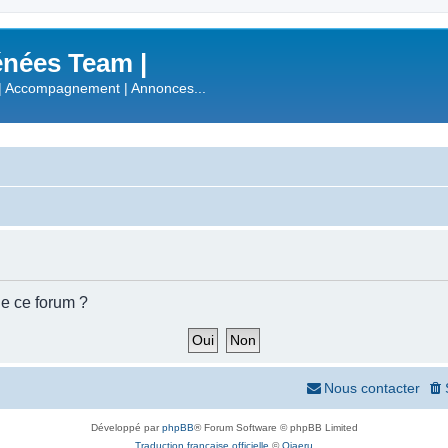
nées Team |
| Accompagnement | Annonces...
de ce forum ?
Nous contacter
Développé par
phpBB
® Forum Software © phpBB Limited
Traduction française officielle
©
Qiaeru