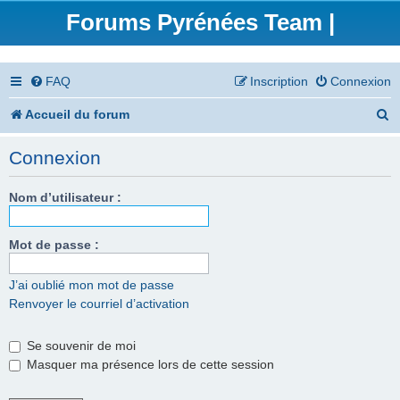
Forums Pyrénées Team |
FAQ
Inscription
Connexion
R
Accueil du forum
e
Connexion
c
h
Nom d’utilisateur :
e
Mot de passe :
r
c
J’ai oublié mon mot de passe
Renvoyer le courriel d’activation
h
e
Se souvenir de moi
r
Masquer ma présence lors de cette session