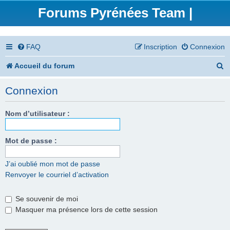
Forums Pyrénées Team |
FAQ
Inscription
Connexion
R
Accueil du forum
e
Connexion
c
h
Nom d’utilisateur :
e
Mot de passe :
r
c
J’ai oublié mon mot de passe
Renvoyer le courriel d’activation
h
e
Se souvenir de moi
r
Masquer ma présence lors de cette session