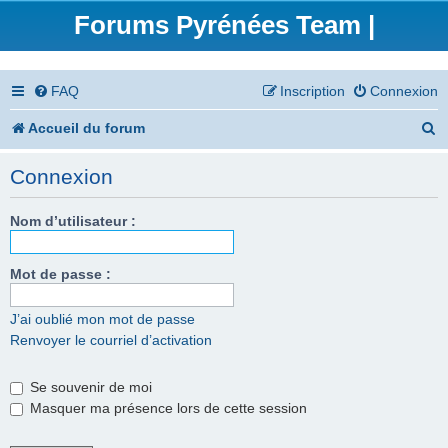
Forums Pyrénées Team |
FAQ
Inscription
Connexion
R
Accueil du forum
e
Connexion
c
h
Nom d’utilisateur :
e
Mot de passe :
r
c
J’ai oublié mon mot de passe
Renvoyer le courriel d’activation
h
e
Se souvenir de moi
r
Masquer ma présence lors de cette session