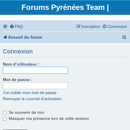
Forums Pyrénées Team |
FAQ
Inscription
Connexion
R
Accueil du forum
e
Connexion
c
h
Nom d’utilisateur :
e
Mot de passe :
r
c
J’ai oublié mon mot de passe
Renvoyer le courriel d’activation
h
e
Se souvenir de moi
r
Masquer ma présence lors de cette session